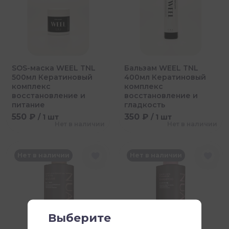
SOS-маска WEEL TNL
Бальзам WEEL TNL
500мл Кератиновый
400мл Кератиновый
комплекс
комплекс
восстановление и
восстановление и
питание
гладкость
550 ₽
350 ₽
/ 1 шт
/ 1 шт
Нет в наличии
Нет в наличии
Нет в наличии
Нет в наличии
Выберите