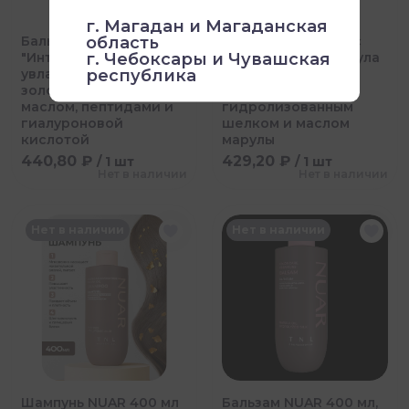
г. Магадан и Магаданская
область
Бальзам NUAR 400 мл
Шампунь для волос
г. Чебоксары и Чувашская
"Интенсивное
NUAR 400 мл формула
республика
увлажнение, жидкое
защиты цвета с
золото с аргановым
церамидами,
маслом, пептидами и
гидролизованным
гиалуроновой
шелком и маслом
кислотой
марулы
440,80 ₽
429,20 ₽
/ 1 шт
/ 1 шт
Нет в наличии
Нет в наличии
Нет в наличии
Нет в наличии
Шампунь NUAR 400 мл
Бальзам NUAR 400 мл,