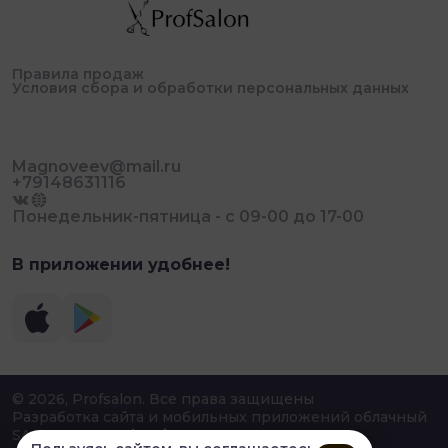
Правила продаж
Условия сбора и обработки персональных данных
Magnoveev@mail.ru
+79148631116
Понедельник-пятница - с 09-00 до 17-00
В приложении удобнее!
© 2026, Profsalon. Все права защищены
Разработка сайта и мобильных приложений облачный
SAAS сервис
SalesKit