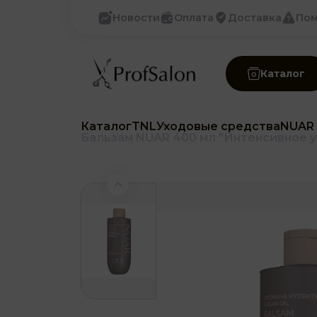
Новости
Оплата
Доставка
По
Каталог
Каталог
TNL
Уходовые средства
NUAR 
Бальзам NUAR 400 мл "Интенсивное у