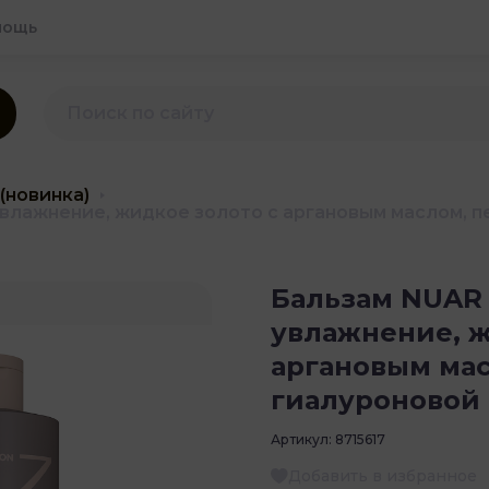
мощь
(новинка)
влажнение, жидкое золото с аргановым маслом, 
Бальзам NUAR 
увлажнение, ж
аргановым мас
гиалуроновой
Артикул:
8715617
Добавить в избранное