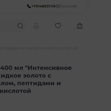
+79148631116
Русский
пептидами и гиалуроновой кислотой
400 мл "Интенсивное
идкое золото с
лом, пептидами и
 кислотой