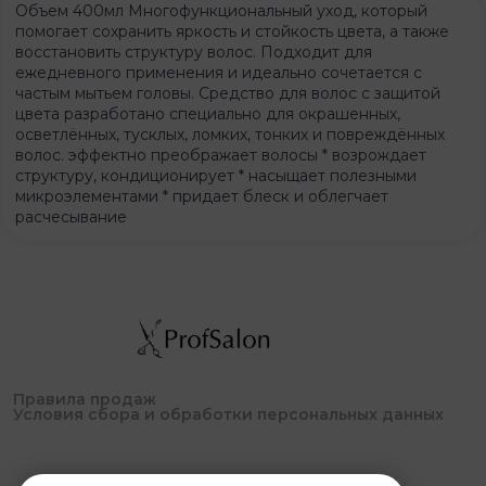
Объем 400мл Многофункциональный уход, который
помогает сохранить яркость и стойкость цвета, а также
восстановить структуру волос. Подходит для
ежедневного применения и идеально сочетается с
частым мытьем головы. Средство для волос с защитой
цвета разработано специально для окрашенных,
осветлённых, тусклых, ломких, тонких и повреждённых
волос. эффектно преображает волосы * возрождает
структуру, кондиционирует * насыщает полезными
микроэлементами * придает блеск и облегчает
расчесывание
Правила продаж
Условия сбора и обработки персональных данных