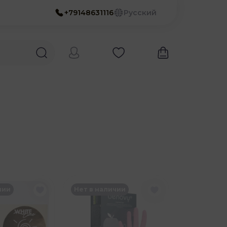
+79148631116
Русский
чии
Нет в наличии