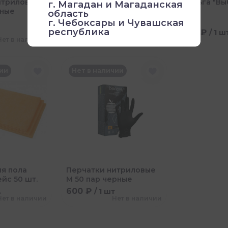
итриловые
Фольга (14мк) 100м
Фольга "Выб
г. Магадан и Магаданская
рные
Серебрo
100м
область
г. Чебоксары и Чувашская
республика
610 ₽
430 ₽
т
/ 1 шт.
/ 1 ш
Нет в наличии
Нет в наличии
чии
Нет в наличии
ля пола
Перчатки нитриловые
ейс 50 шт.
M 50 пар черные
600 ₽
.
/ 1 шт
Нет в наличии
Нет в наличии