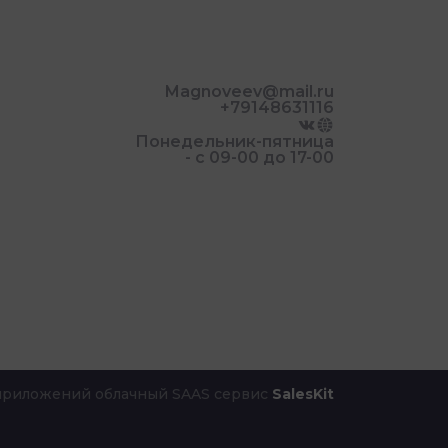
Magnoveev@mail.ru
+79148631116
Понедельник-пятница
- с 09-00 до 17-00
 приложений облачный SAAS сервис
SalesKit