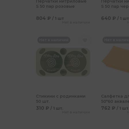
Перчатки нитриловые
Перчатки н
S 50 пар розовые
S 50 пар че
804 ₽
640 ₽
/ 1 шт
/ 1 ш
Нет в наличии
Нет в наличии
Нет в нали
Стикини с родинками
Салфетка д
50 шт.
50*60 аквал
310 ₽
762 ₽
/ 1 шт.
/ 1 шт
Нет в наличии