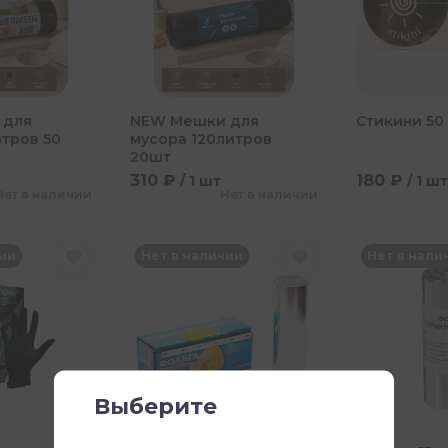
 для
NEW Мешки для
Стикини 50
тров 50
мусора 120литров
20шт
310 ₽
180 ₽
/ 1 шт
/ 1 шт
Нет в наличии
Нет в наличии
чии
Нет в наличии
Нет в нали
Выберите