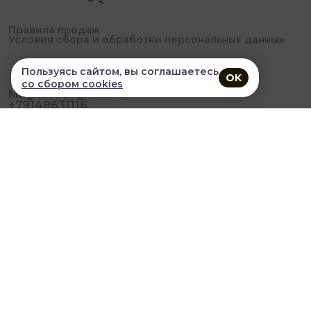
Правила продаж
Условия сбора и обработки персональных данных
Пользуясь сайтом, вы соглашаетесь
OK
со сбором cookies
Magnoveev@mail.ru
+79148631116
Понедельник-пятница - с 09-00 до 17-00
В приложении удобнее!
© 2026, Profsalon. Все права защищены
Разработка сайта и мобильных приложений облачный
SAAS сервис
SalesKit