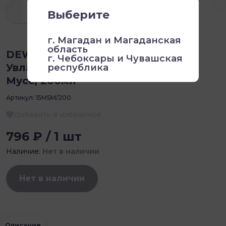
Выберите
г. Магадан и Магаданская
область
DEW PROFESSIONAL, 15 в 1
г. Чебоксары и Чувашская
Увлажняющий - разглаживающий
республика
Мусс, 200мл
Артикул:
15MSM/200
Добавить в избранное
796 ₽ / 1 шт
Наличие:
Нет в наличии
Нет в наличии
Описание