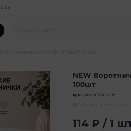
мощь
W Воротнички 8х40 "ProfSalon" 100шт
NEW Воротничк
100шт
Артикул:
0000000905
Добавить в избранное
114 ₽ / 1 ш