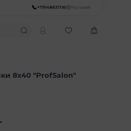
+79148631116
Русский
и 8х40 "ProfSalon"
т