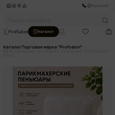
Русский
Каталог
Каталог
Торговая марка "Profsalon"
NEW Пеньюар пэ 100х160 Стандарт "ProfSalon"
50шт