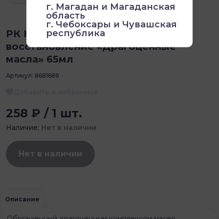
г. Магадан и Магаданская
область
г. Чебоксары и Чувашская
республика
РК Крем для рук Питание и
восстановление «Драгоценные
масла» 65мл
Артикул:
8681688
Добавить в избранное
258 ₽ / 1 шт.
Наличие:
Нет в наличии
Нет в наличии
Описание
Обогащенный драгоценным комплексом масел