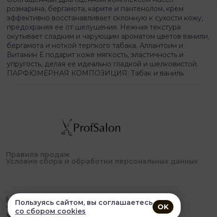
розмарина, бергамота, карите и пантенолом, крем
эффективно восстанавливает склонную к сухости кожу,
предохраняя ее от шелушения. Нежная текстура
окутывает сладким и чарующим ароматом цветов ванили,
бергамота и ноткой терпкого табака. Аллантоин и
Витамин Е подарит коже мягкость, эластичность и
упругость, делая ее идеально гладкой и шелковистой.
ПАРФЮМЕРНАЯ КОМПОЗИЦИЯ: Табак и ваниль.
Правила продаж
Условия сбора и обработки персональных данных
Magnoveev@mail.ru
Пользуясь сайтом, вы соглашаетесь
+79148631116
OK
со сбором cookies