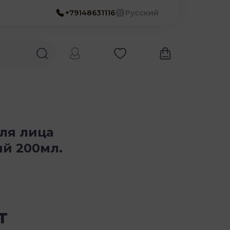
+79148631116
Русский
ля лица
й 200мл.
т