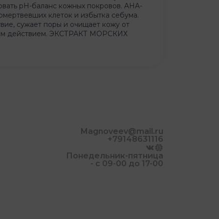
овать рН-баланс кожных покровов. AHA-
мертвевших клеток и избытка себума.
ие, сужает поры и очищает кожу от
им действием. ЭКСТРАКТ МОРСКИХ
Magnoveev@mail.ru
+79148631116
Понедельник-пятница
- с 09-00 до 17-00