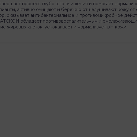
авершает процесс глубокого очищения и помогает нормализ
ианты, активно очищают и бережно отшелушивают кожу от о
, оказывает антибактериальное и противомикробное действ
ТСКОЙ обладает противовоспалительным и омолаживающ
жировых клеток, успокаивает и нормализует рН кожи.