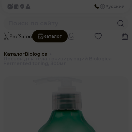
Русский
Каталог
Каталог
Biologica
Лосьон для тела тонизирующий Biologica
Fermented toning, 300мл