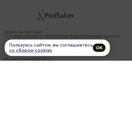
Правила продаж
Условия сбора и обработки персональных данных
Пользуясь сайтом, вы соглашаетесь
OK
со сбором cookies
Magnoveev@mail.ru
+79148631116
Понедельник-пятница - с 09-00 до 17-00
В приложении удобнее!
© 2026, Profsalon. Все права защищены