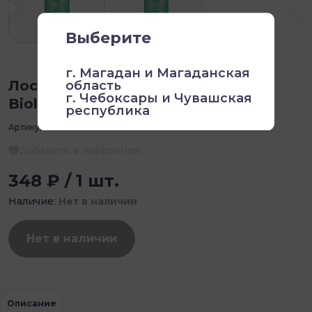
Выберите
г. Магадан и Магаданская
Лосьон для тела тонизирующий
область
г. Чебоксары и Чувашская
Biologica Fermented toning, 300мл
республика
Артикул:
3471478
Добавить в избранное
348 ₽ / 1 шт.
Наличие:
Нет в наличии
Нет в наличии
Описание