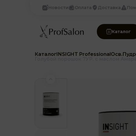
Новости
Оплата
Доставка
По
Каталог
Каталог
INSIGHT Professional
Осв.Пудр
Голубой порошок 7УР. с маслом Ама