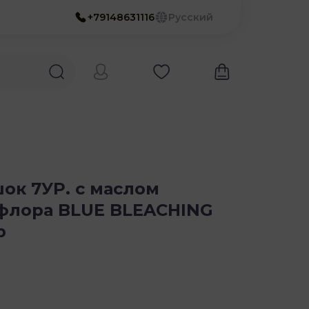
+79148631116
Русский
ок 7УР. с маслом
афлора BLUE BLEACHING
р