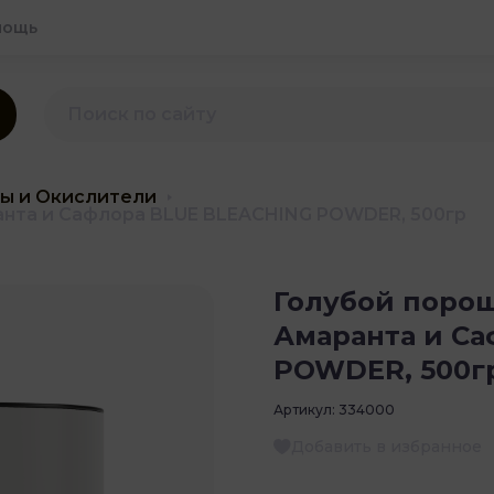
мощь
ы и Окислители
ранта и Сафлора BLUE BLEACHING POWDER, 500гр
Голубой порош
Амаранта и С
POWDER, 500г
Артикул:
334000
Добавить в избранное