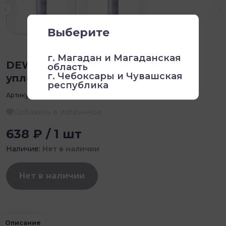
Выберите
г. Магадан и Магаданская
DEW PROFESSIONAL, Спрей- Мусс
область
г. Чебоксары и Чувашская
уплотняющий для объёма, 300мл
республика
Артикул:
VFM/300
Добавить в избранное
638 ₽ / 1 шт
Наличие:
Нет в наличии
Нет в наличии
Описание