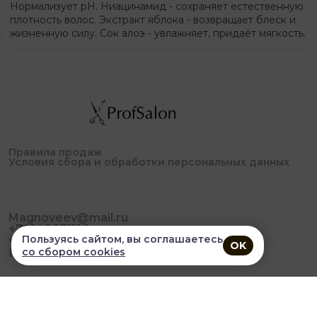
Нормализует pH. Ниацинамид - сохраняет естественную
плотность волос. Экстракт яблока - возвращает блеск и
жизненную силу. Сок алоэ - увлажняет, придаёт мягкость.
Правила продаж
Условия сбора и обработки персональных данных
Magnoveev@mail.ru
+79148631116
Пользуясь сайтом, вы соглашаетесь
OK
со сбором cookies
Понедельник-пятница - с 09-00 до 17-00
В приложении удобнее!