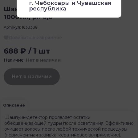
г. Чебоксары и Чувашская
республика
Шампунь-детектор TNL Expert,
1000мл, ph 6,0
Артикул:
1633338
Добавить в избранное
688 ₽ / 1 шт
Наличие:
Нет в наличии
Нет в наличии
Описание
Шампунь-детектор проявляет остатки
обесцвечивающей пудры после осветления. Эффективно
очищает волосы после любой технической процедуры
(перманентная завивка, кератиновое выпрямление).