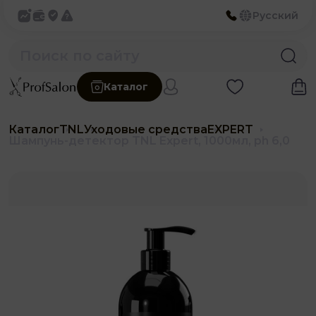
Русский
Каталог
Каталог
TNL
Уходовые средства
EXPERT
Шампунь-детектор TNL Expert, 1000мл, ph 6,0