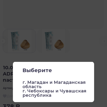
10.081 Крем-краска Ammonia free
Выберите
ADRICOCO, Платиновый блонд
пастельный ледяной 100 мл
г. Магадан и Магаданская
область
Артикул:
1000948
г. Чебоксары и Чувашская
республика
Добавить в избранное
378 ₽