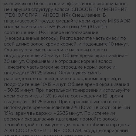
максимально безопасное и эффективное окрашивание,
не нарушая структуру волоса. СПОСОБ ПРИМЕНЕНИЯ
(ТЕХНОЛОГИЯ НАНЕСЕНИЯ): Смешивание: В
пластмассовой посуде смешайте крем-краску MISS ADRI
и крем-окислитель 1,5% (5 vol.) или 3% (10 vol.) в
соотношении 1:1½. Первое использование
(неокрашенные волосы): Распределите часть смеси по
всей длине волос, кроме корней, и подождите 10 минут.
Оставшуюся смесь нанесите на корни волос и
подождите еще 20 минут. Общее время окрашивания –
30 минут. Окрашивание отросших корней волос:
Нанесите часть смеси на отросшие корни волос и
подождите 20-25 минут. Оставшуюся смесь
распределите по всей длине волос, кроме корней, и
подождите еще 10-15 минут. Общее время окрашивания
– 30-35 минут. При пастельном тонировании используйте
крем-окислитель 1,5% (5 vol.) в соотношении 1:2, время
выдержки – 10-25 минут. При окрашивании тон в тон
используйте крем-окислитель 3% (10 vol.) в соотношении
1:1½, время выдержки – 25-35 минут. По истечении
времени окрашивания тщательно промойте волосы
теплой водой с шампунем для волос стабилизатор цвета
ADRICOCO EXPERT LINE. СОСТАВ: вода, цетеариловый