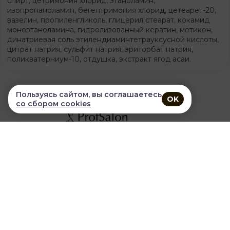
спирт, цетримония хлорид, этаноламин,
изопропаноламин, бегентримония хлорид, цетеарет-20,
вазелин, пропиленгликоль, глицерил стеарат, кокамид
моноэтаноламина, гидролизованный кератин, метикон,
динатриевая соль этилендиаминтетрауксусной кислоты,
цитрат натрия, сульфит натрия, эриторбат натрия,
поликватерниум-10, отдушка, экстракт ягод асаи.
Пользуясь сайтом, вы соглашаетесь
OK
со сбором cookies
Правила продаж
Условия сбора и обработки персональных данных
Magnoveev@mail.ru
+79148631116
Понедельник-пятница - с 09-00 до 17-00