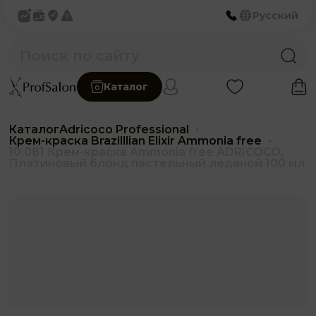
Русский
Каталог
Каталог
Adricoco Professional
Крем-краска Brazilllian Elixir Ammonia free
10.081 Крем-краска Ammonia free ADRICOCO,
Платиновый блонд пастельный ледяной 100 мл