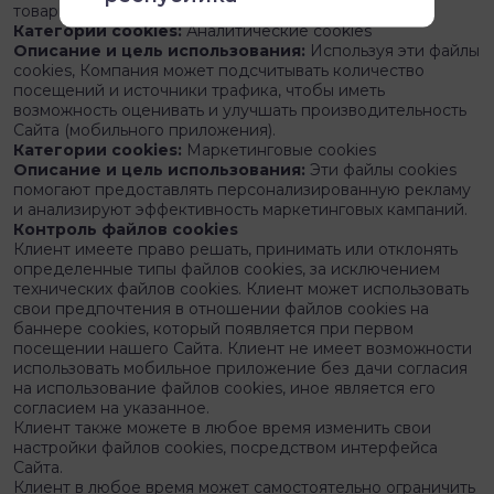
товары.
Категории cookies:
Аналитические cookies
Описание и цель использования:
Используя эти файлы
cookies, Компания может подсчитывать количество
посещений и источники трафика, чтобы иметь
возможность оценивать и улучшать производительность
Сайта (мобильного приложения).
Категории cookies:
Маркетинговые cookies
Описание и цель использования:
Эти файлы cookies
помогают предоставлять персонализированную рекламу
и анализируют эффективность маркетинговых кампаний.
Контроль файлов cookies
Клиент имеете право решать, принимать или отклонять
определенные типы файлов cookies, за исключением
технических файлов cookies. Клиент может использовать
свои предпочтения в отношении файлов cookies на
баннере cookies, который появляется при первом
посещении нашего Сайта. Клиент не имеет возможности
использовать мобильное приложение без дачи согласия
на использование файлов cookies, иное является его
согласием на указанное.
Клиент также можете в любое время изменить свои
настройки файлов cookies, посредством интерфейса
Сайта.
Клиент в любое время может самостоятельно ограничить