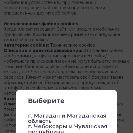
мобильное устройство как при посещении
соответствующих сайтов, так и при посещении
определенных других веб-сайтов.
Использование файлов cookies
Когда Клиент посещает Сайт или входит в мобильное
приложение, Компания можем размещать следующие
типы файлов cookies:
Категории cookies:
Технические cookies
Описание и цель использования:
Эти файлы cookies
необходимы для функционирования веб-сайта/
мобильного приложения и они не могут быть отключены с
помощью баннера cookies. Обычно они используются
только для обеспечения надлежащего обслуживания
сервисов. Клиент может настроить свой браузер таким
образом, чтобы он блокировал или предупреждал об
этих файлах cookies, но это может привести к
неправильной работе некоторых частей Сайта.
Категории cookies:
Функциональные cookies
Выберите
Описание и цель использования:
Эти файлы cookies
помогают улучшить функциональность веб-сайта
(мобильного приложения). Например, функциональные
г. Магадан и Магаданская
файлы cookies используются для того, чтобы Клиент мог
область
использовать наши функции расширенного поиска и
г. Чебоксары и Чувашская
фильтрации, помогая быстро и эффективно находить
республика